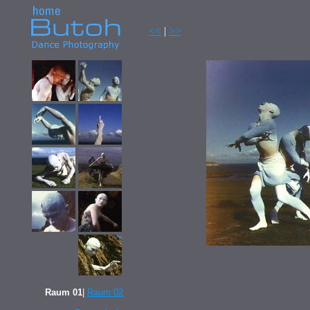
<<
|
>>
Raum 01
|
Raum 02