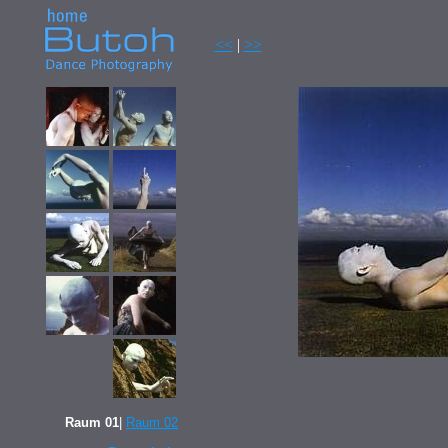
<<
|
>>
Raum 01
|
Raum 02